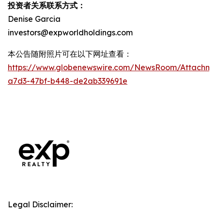
投资者关系联系方式：
Denise Garcia
investors@expworldholdings.com
本公告随附照片可在以下网址查看：
https://www.globenewswire.com/NewsRoom/Attachm
a7d3-47bf-b448-de2ab339691e
Legal Disclaimer: